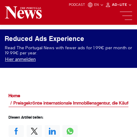
PODCAST
EN
AD-LITE
Reduced Ads Experience
Read The Portugal News with fewer ads for 1.99€ per month or
19.99€ per year.
Hier anmelden
Home
Preisgekrönte internationale Immobilienagentur, die Käufern 
Diesen Artikel teilen: