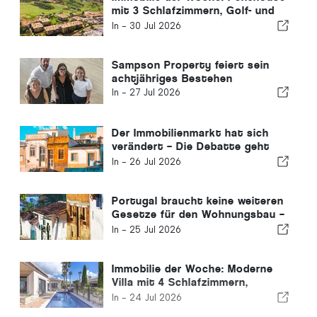
mit 3 Schlafzimmern, Golf- und
Meerblick in Vilamoura
In -
30 Jul 2026
Sampson Property feiert sein
achtjähriges Bestehen
In -
27 Jul 2026
Der Immobilienmarkt hat sich
verändert – Die Debatte geht
weiter wie schon in der
In -
26 Jul 2026
Vergangenheit
Portugal braucht keine weiteren
Gesetze für den Wohnungsbau –
es muss Taten folgen lassen!
In -
25 Jul 2026
Immobilie der Woche: Moderne
Villa mit 4 Schlafzimmern,
Meerblick und Pool in Luz zu
In -
24 Jul 2026
verkaufen