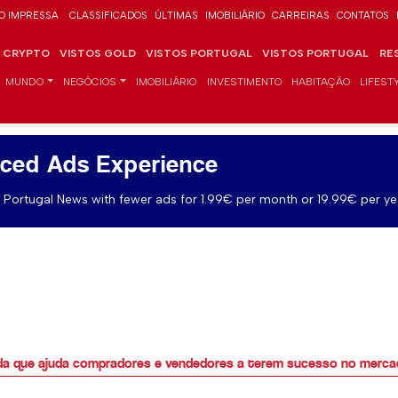
O IMPRESSA
CLASSIFICADOS
ÚLTIMAS
IMOBILIÁRIO
CARREIRAS
CONTATOS
CRYPTO
VISTOS GOLD
VISTOS PORTUGAL
VISTOS PORTUGAL
RE
MUNDO
NEGÓCIOS
IMOBILIÁRIO
INVESTIMENTO
HABITAÇÃO
LIFEST
ced Ads Experience
Portugal News with fewer ads for 1.99€ per month or 19.99€ per ye
iada que ajuda compradores e vendedores a terem sucesso no mercad