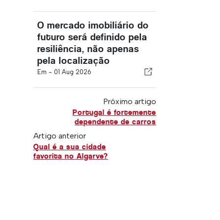
O mercado imobiliário do
futuro será definido pela
resiliência, não apenas
pela localização
Em -
01 Aug 2026
Próximo artigo
Portugal é fortemente
dependente de carros
Artigo anterior
Qual é a sua cidade
favorita no Algarve?