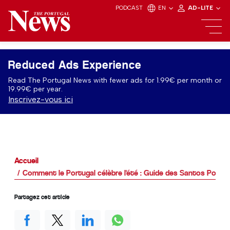
PODCAST
EN
AD-LITE
Reduced Ads Experience
Read The Portugal News with fewer ads for 1.99€ per month or
19.99€ per year.
Inscrivez-vous ici
Accueil
Comment le Portugal célèbre l'été : Guide des Santos Popul
Partagez cet article