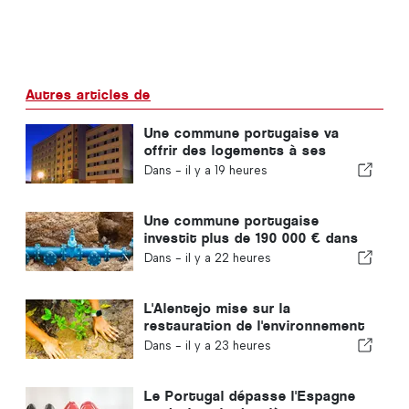
Autres articles de
Une commune portugaise va
offrir des logements à ses
habitants
Dans -
il y a 19 heures
Une commune portugaise
investit plus de 190 000 € dans
l'approvisionnement en eau
Dans -
il y a 22 heures
L'Alentejo mise sur la
restauration de l'environnement
grâce aux fonds européens
Dans -
il y a 23 heures
Le Portugal dépasse l'Espagne