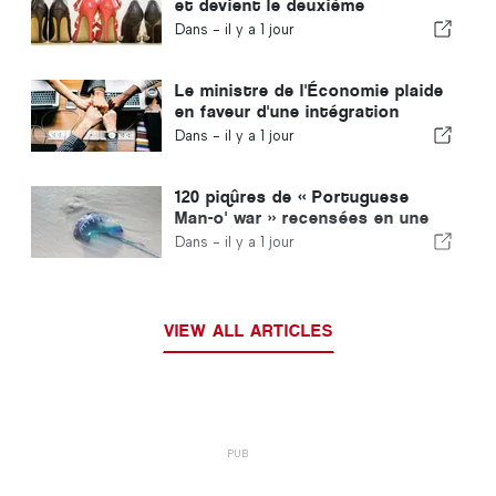
et devient le deuxième
producteur européen de
Dans -
il y a 1 jour
chaussures
Le ministre de l'Économie plaide
en faveur d'une intégration
encadrée et garantit une
Dans -
il y a 1 jour
procédure accélérée pour les
immigrés
120 piqûres de « Portuguese
Man-o' war » recensées en une
seule journée
Dans -
il y a 1 jour
VIEW ALL ARTICLES