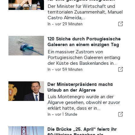
ein und garantiert Einwanderern
Der Minister für Wirtschaft und
einen Schnellverfahren-Kanal
territorialen Zusammenhalt, Manuel
Castro Almeida,...
In -
vor 29 Minuten
120 Stiche durch Portugiesische
Galeeren an einem einzigen Tag
verzeichnet
Ein massiver Zustrom von
Portugiesischen Galeeren entlang
der Küste des Baskenlandes in...
In -
vor 59 Minuten
Der Ministerpräsident macht
Urlaub an der Algarve
Luís Montenegro wurde an der
Algarve gesehen, obwohl er zuvor
erklärt hatte, dass er in...
In -
vor 1 Stunde
Die Brücke „25. April“ feiert ihr
60-jähriges Bestehen als