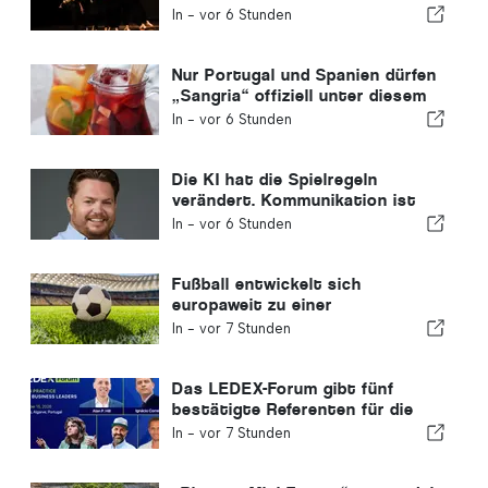
Wohltätigkeitsorganisation
In -
vor 6 Stunden
Nur Portugal und Spanien dürfen
„Sangria“ offiziell unter diesem
Namen verkaufen
In -
vor 6 Stunden
Die KI hat die Spielregeln
verändert. Kommunikation ist
nun der Wettbewerbsvorteil.
In -
vor 6 Stunden
Fußball entwickelt sich
europaweit zu einer
vielversprechenden
In -
vor 7 Stunden
Investitionsmöglichkeit
Das LEDEX-Forum gibt fünf
bestätigte Referenten für die
Algarve-KI-Konferenz bekannt
In -
vor 7 Stunden