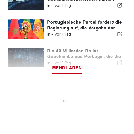
vor den Gefahren des Ertrinkens
In -
vor 1 Tag
Portugiesische Partei fordert die
Regierung auf, die Vergabe der
Fußball-WM 2030 an Marokko
In -
vor 1 Tag
aufgrund der Ceuta-Krise zu
überdenken
Die 40-Milliarden-Dollar-
Geschichte aus Portugal, die die
meisten Anleger übersehen
In -
vor 1 Tag
MEHR LADEN