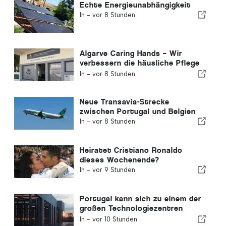
Echte Energieunabhängigkeit
In -
vor 8 Stunden
Algarve Caring Hands – Wir
verbessern die häusliche Pflege
an der Algarve
In -
vor 8 Stunden
Neue Transavia-Strecke
zwischen Portugal und Belgien
In -
vor 8 Stunden
Heiratet Cristiano Ronaldo
dieses Wochenende?
In -
vor 9 Stunden
Portugal kann sich zu einem der
großen Technologiezentren
Europas entwickeln.
In -
vor 10 Stunden