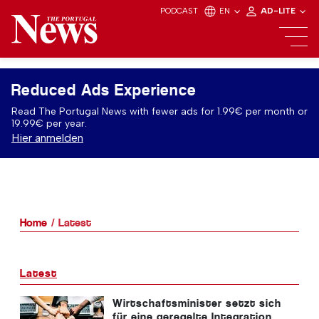
PODCAST
EN
AD-LITE
Reduced Ads Experience
Read The Portugal News with fewer ads for 1.99€ per month or
19.99€ per year.
Hier anmelden
Home
Latest
Latest
Wirtschaftsminister setzt sich
für eine geregelte Integration