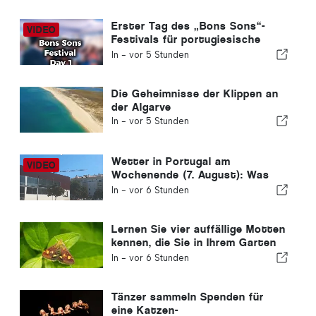
Erster Tag des „Bons Sons“-
Festivals für portugiesische
Musik
In -
vor 5 Stunden
Die Geheimnisse der Klippen an
der Algarve
In -
vor 5 Stunden
Wetter in Portugal am
Wochenende (7. August): Was
erwartet uns dieses
In -
vor 6 Stunden
Wochenende in ganz Portugal?
Lernen Sie vier auffällige Motten
kennen, die Sie in Ihrem Garten
entdecken können
In -
vor 6 Stunden
Tänzer sammeln Spenden für
eine Katzen-