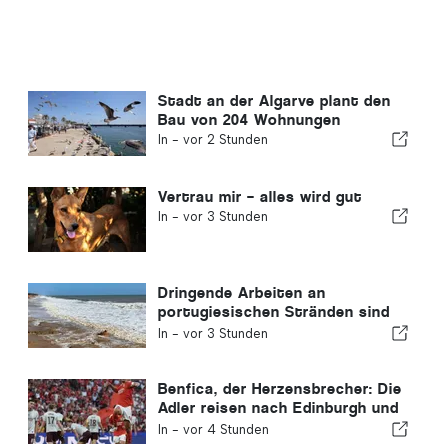
Stadt an der Algarve plant den
Bau von 204 Wohnungen
In -
vor 2 Stunden
Vertrau mir – alles wird gut
In -
vor 3 Stunden
Dringende Arbeiten an
portugiesischen Stränden sind
abgeschlossen
In -
vor 3 Stunden
Benfica, der Herzensbrecher: Die
Adler reisen nach Edinburgh und
haben bereits einen Fuß in der
In -
vor 4 Stunden
nächsten Runde