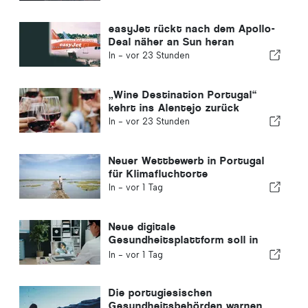
easyJet rückt nach dem Apollo-
Deal näher an Sun heran
In -
vor 23 Stunden
„Wine Destination Portugal“
kehrt ins Alentejo zurück
In -
vor 23 Stunden
Neuer Wettbewerb in Portugal
für Klimafluchtorte
In -
vor 1 Tag
Neue digitale
Gesundheitsplattform soll in
Portugal eingeführt werden
In -
vor 1 Tag
Die portugiesischen
Gesundheitsbehörden warnen