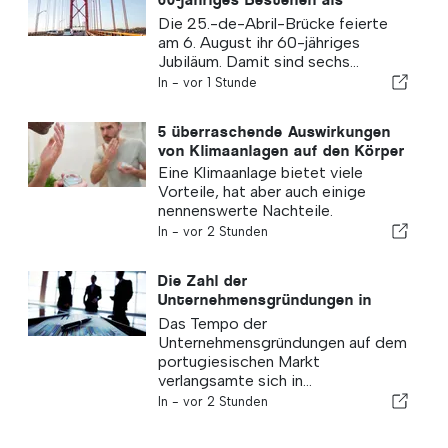
Verbindung zwischen Lissabon
Die 25.-de-Abril-Brücke feierte
und Almada
am 6. August ihr 60-jähriges
Jubiläum. Damit sind sechs...
In -
vor 1 Stunde
5 überraschende Auswirkungen
von Klimaanlagen auf den Körper
Eine Klimaanlage bietet viele
Vorteile, hat aber auch einige
nennenswerte Nachteile.
In -
vor 2 Stunden
Die Zahl der
Unternehmensgründungen in
Portugal sinkt um 4,2 %
Das Tempo der
Unternehmensgründungen auf dem
portugiesischen Markt
verlangsamte sich in...
In -
vor 2 Stunden