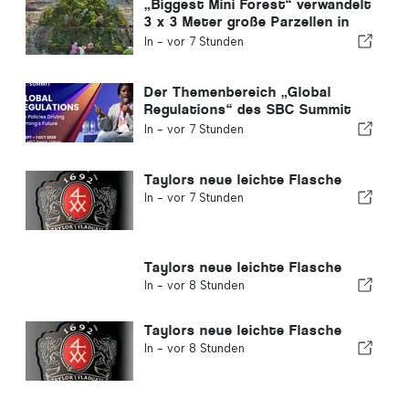
„Biggest Mini Forest“ verwandelt
3 x 3 Meter große Parzellen in
Nahrungswälder
In -
vor 7 Stunden
Der Themenbereich „Global
Regulations“ des SBC Summit
befasst sich mit den
In -
vor 7 Stunden
wichtigsten regulatorischen
Veränderungen im
Glücksspielbereich
Taylors neue leichte Flasche
In -
vor 7 Stunden
Taylors neue leichte Flasche
In -
vor 8 Stunden
Taylors neue leichte Flasche
In -
vor 8 Stunden