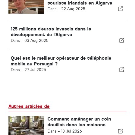
touriste irlandais en Algarve
Dans -
22 Aug 2025
125 millions d'euros investis dans le
développement de l'Algarve
Dans -
03 Aug 2025
Quel est le meilleur opérateur de téléphonie
mobile au Portugal ?
Dans -
27 Jul 2025
Autres articles de
Comment aménager un coin
douillet dans les maisons
modernes
Dans -
10 Jul 2026