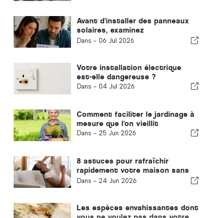
Avant d'installer des panneaux
solaires, examinez
attentivement votre facture
Dans -
06 Jul 2026
d'électricité
Votre installation électrique
est-elle dangereuse ?
Dans -
04 Jul 2026
Comment faciliter le jardinage à
mesure que l'on vieillit
Dans -
25 Jun 2026
8 astuces pour rafraîchir
rapidement votre maison sans
climatisation
Dans -
24 Jun 2026
Les espèces envahissantes dont
vous ne voulez pas dans votre