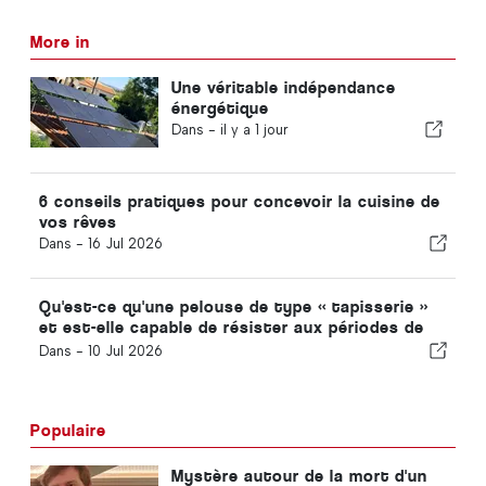
More in
Une véritable indépendance
énergétique
Dans -
il y a 1 jour
6 conseils pratiques pour concevoir la cuisine de
vos rêves
Dans -
16 Jul 2026
Qu'est-ce qu'une pelouse de type « tapisserie »
et est-elle capable de résister aux périodes de
sécheresse ?
Dans -
10 Jul 2026
Populaire
Mystère autour de la mort d'un