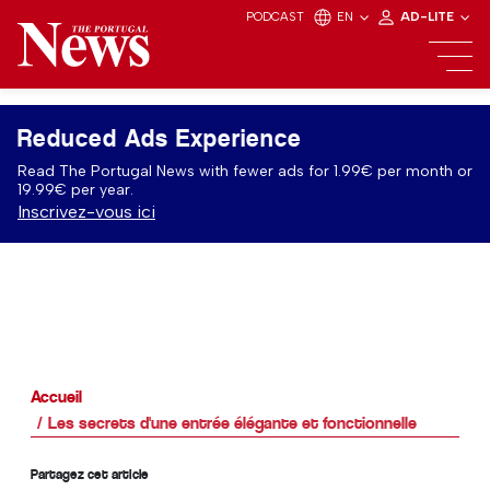
PODCAST
EN
AD-LITE
Reduced Ads Experience
Read The Portugal News with fewer ads for 1.99€ per month or
19.99€ per year.
Inscrivez-vous ici
Accueil
Les secrets d'une entrée élégante et fonctionnelle
Partagez cet article