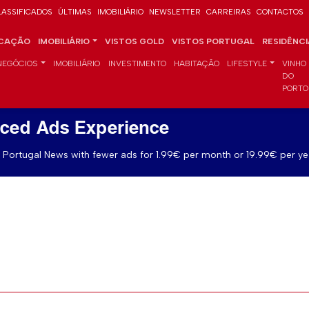
LASSIFICADOS
ÚLTIMAS
IMOBILIÁRIO
NEWSLETTER
CARREIRAS
CONTACTOS
CAÇÃO
IMOBILIÁRIO
VISTOS GOLD
VISTOS PORTUGAL
RESIDÊNC
NEGÓCIOS
IMOBILIÁRIO
INVESTIMENTO
HABITAÇÃO
LIFESTYLE
VINHO
DO
PORTO
ced Ads Experience
Portugal News with fewer ads for 1.99€ per month or 19.99€ per ye