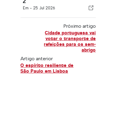
2
Em -
25 Jul 2026
Próximo artigo
Cidade portuguesa vai
votar o transporte de
refeições para os sem-
abrigo
Artigo anterior
O espírito resiliente de
São Paulo em Lisboa