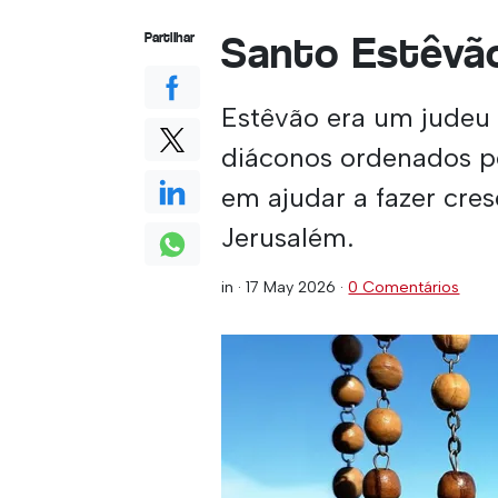
Santo Estêvã
Partilhar
Estêvão era um judeu 
diáconos ordenados pe
em ajudar a fazer cre
Jerusalém.
in ·
17 May 2026
·
0 Comentários