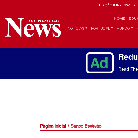
EDIÇÃO IMPRESSA
C
HOME
EDU
NOTÍCIAS
PORTUGAL
MUNDO
Redu
Read The 
Página inicial
Santo Estêvão