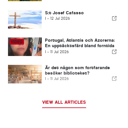
S:t Josef Cafasso
I -
12 Jul 2026
Portugal, Atlantis och Azorerna:
En upptäcktsfärd bland forntida
civilisationer och jordens dolda
I -
11 Jul 2026
energi
Är det någon som fortfarande
besöker biblioteket?
I -
11 Jul 2026
VIEW ALL ARTICLES