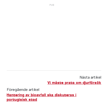
Nästa artikel
Vi måste prata om djurförsök
Föregående artikel
Hantering av bioavfall ska diskuteras i
portugisisk stad