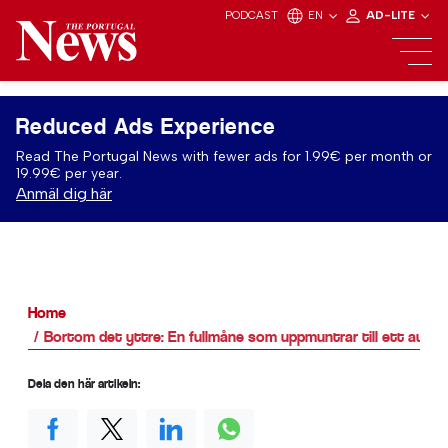
PODCAST
EN
AD-LITE
Reduced Ads Experience
Read The Portugal News with fewer ads for 1.99€ per month or
19.99€ per year.
Anmäl dig här
Home
Bortom det yttre: En fullmåne som uppmuntrar till ett autent
Dela den här artikeln: