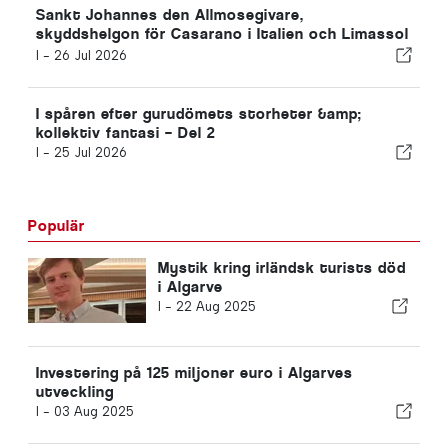
Sankt Johannes den Allmosegivare,
skyddshelgon för Casarano i Italien och Limassol
på Cypern.
I -
26 Jul 2026
I spåren efter gurudömets storheter &amp;
kollektiv fantasi – Del 2
I -
25 Jul 2026
Populär
Mystik kring irländsk turists död
i Algarve
I -
22 Aug 2025
Investering på 125 miljoner euro i Algarves
utveckling
I -
03 Aug 2025