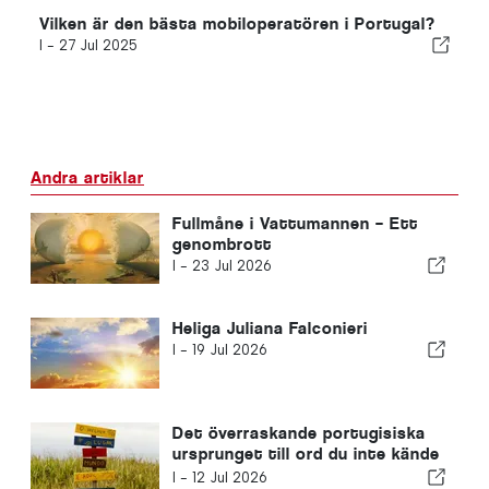
Vilken är den bästa mobiloperatören i Portugal?
I -
27 Jul 2025
Andra artiklar
Fullmåne i Vattumannen – Ett
genombrott
I -
23 Jul 2026
Heliga Juliana Falconieri
I -
19 Jul 2026
Det överraskande portugisiska
ursprunget till ord du inte kände
till
I -
12 Jul 2026