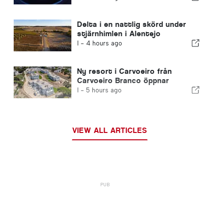
Delta i en nattlig skörd under
stjärnhimlen i Alentejo
I -
4 hours ago
Ny resort i Carvoeiro från
Carvoeiro Branco öppnar
I -
5 hours ago
VIEW ALL ARTICLES