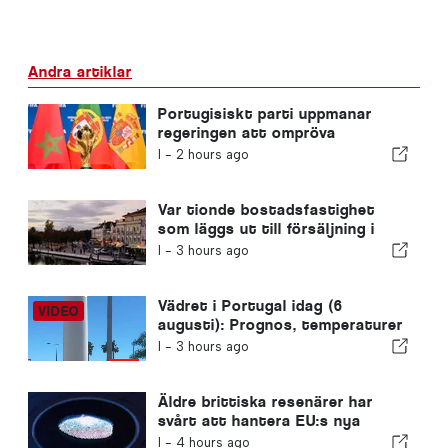
Andra artiklar
Portugisiskt parti uppmanar
regeringen att ompröva
Marockos värdskap för VM 2030
I -
2 hours ago
på grund av krisen i Ceuta
Var tionde bostadsfastighet
som läggs ut till försäljning i
Portugal säljs på mindre än en
I -
3 hours ago
vecka
Vädret i Portugal idag (6
augusti): Prognos, temperaturer
och vad man kan förvänta sig
I -
3 hours ago
Äldre brittiska resenärer har
svårt att hantera EU:s nya
fingeravtryckskontroller
I -
4 hours ago