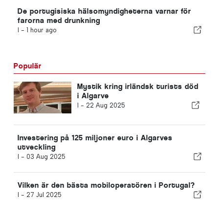
De portugisiska hälsomyndigheterna varnar för
farorna med drunkning
I -
1 hour ago
Populär
Mystik kring irländsk turists död
i Algarve
I -
22 Aug 2025
Investering på 125 miljoner euro i Algarves
utveckling
I -
03 Aug 2025
Vilken är den bästa mobiloperatören i Portugal?
I -
27 Jul 2025