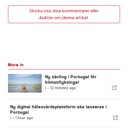
Skicka oss dina kommentarer eller
åsikter om denna artikel.
More in
Ny tävling i Portugal för
klimatflyktingar
I -
12 minutes ago
Ny digital hälsovårdsplattform ska lanseras i
Portugal
I -
1 hour ago