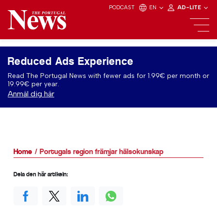
PODCAST
EN
AD-LITE
Reduced Ads Experience
Read The Portugal News with fewer ads for 1.99€ per month or
19.99€ per year.
Anmäl dig här
Home
Portugals region främjar hälsokunskap
Dela den här artikeln: