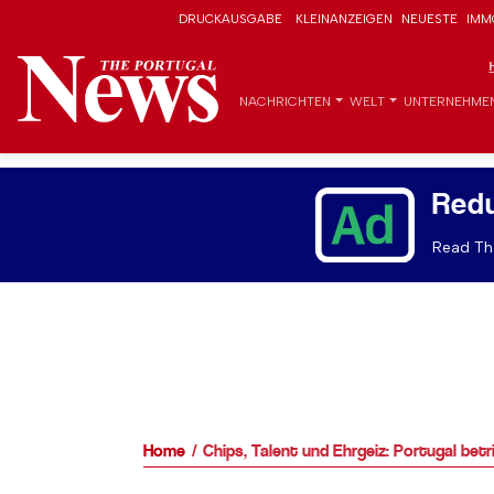
DRUCKAUSGABE
KLEINANZEIGEN
NEUESTE
IMM
NACHRICHTEN
WELT
UNTERNEHME
Red
Read The
Home
Chips, Talent und Ehrgeiz: Portugal betr