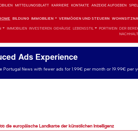
OBILIEN
MITTEILUNGSBLATT
KARRIERE
KONTAKTE
ANZEIGE AUFGEBEN
SPIE
HOME
BILDUNG
IMMOBILIEN
VERMÖGEN UND STEUERN
WOHNSITZNA
N
IMMOBILIEN
INVESTIEREN
GEHÄUSE
LEBENSSTIL
PORTWEIN
DER BERE
NACHHALT
uced Ads Experience
 Portugal News with fewer ads for 1.99€ per month or 19.99€ per y
itt die europäische Landkarte der künstlichen Intelligenz