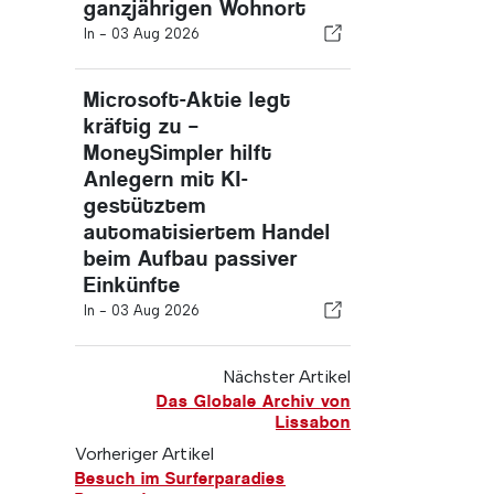
ganzjährigen Wohnort
In -
03 Aug 2026
Microsoft-Aktie legt
kräftig zu –
MoneySimpler hilft
Anlegern mit KI-
gestütztem
automatisiertem Handel
beim Aufbau passiver
Einkünfte
In -
03 Aug 2026
Nächster Artikel
Das Globale Archiv von
Lissabon
Vorheriger Artikel
Besuch im Surferparadies