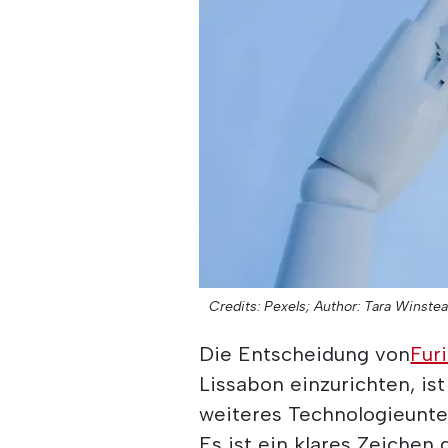
Credits: Pexels;
Author: Tara Winstea
Die Entscheidung von
Fur
Lissabon einzurichten, ist
weiteres Technologieunter
Es ist ein klares Zeichen 