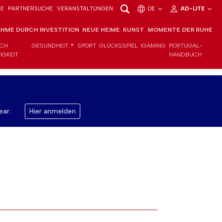
LE
PARTNERSUCHE
VERANSTALTUNGEN
DE
AD-LITE
HME DURCH INVESTITION
NEUE HEIME
KUNST
MOMENTE DER RUHE
ICH
GESUNDHEIT
SPORT
GLÜCKSSPIEL
IGAMING
PORTUGAL-
IGKEIT
HANDBUCH
ear.
Hier anmelden