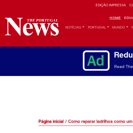
EDIÇÃO IMPRESSA
C
HOME
EDU
NOTÍCIAS
PORTUGAL
MUNDO
Redu
Read The 
Página inicial
Como reparar ladrilhos como um 