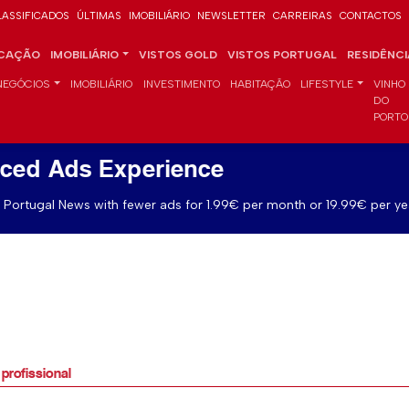
LASSIFICADOS
ÚLTIMAS
IMOBILIÁRIO
NEWSLETTER
CARREIRAS
CONTACTOS
CAÇÃO
IMOBILIÁRIO
VISTOS GOLD
VISTOS PORTUGAL
RESIDÊNC
NEGÓCIOS
IMOBILIÁRIO
INVESTIMENTO
HABITAÇÃO
LIFESTYLE
VINHO
DO
PORTO
ced Ads Experience
Portugal News with fewer ads for 1.99€ per month or 19.99€ per ye
profissional