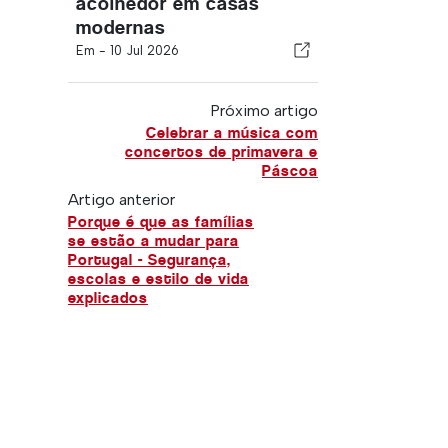
acolhedor em casas
modernas
Em -
10 Jul 2026
Próximo artigo
Celebrar a música com
concertos de primavera e
Páscoa
Artigo anterior
Porque é que as famílias
se estão a mudar para
Portugal - Segurança,
escolas e estilo de vida
explicados